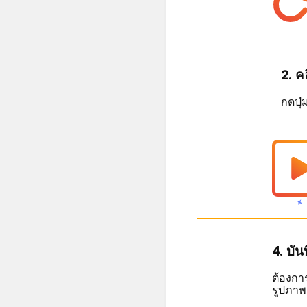
2. ค
กดปุ่
4. บั
ต้องการ
รูปภาพ