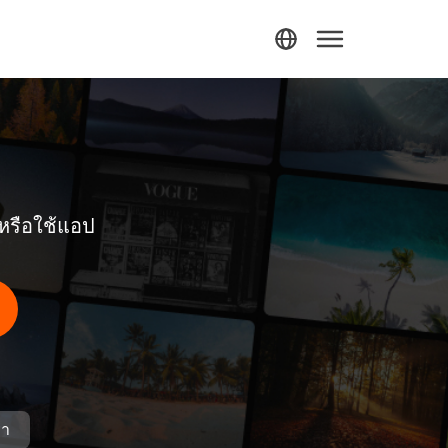
หรือใช้แอป
รา