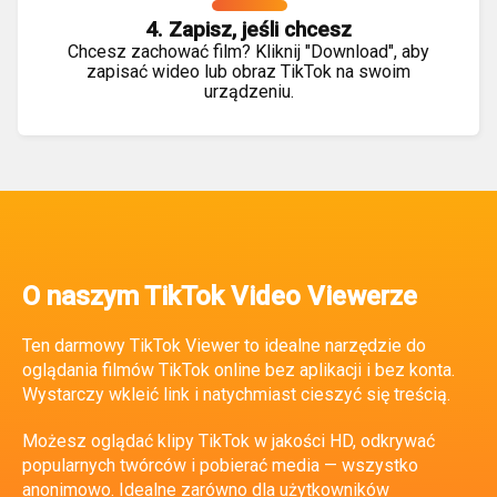
4. Zapisz, jeśli chcesz
Chcesz zachować film? Kliknij "Download", aby
zapisać wideo lub obraz TikTok na swoim
urządzeniu.
O naszym TikTok Video Viewerze
Ten darmowy TikTok Viewer to idealne narzędzie do
oglądania filmów TikTok online bez aplikacji i bez konta.
Wystarczy wkleić link i natychmiast cieszyć się treścią.
Możesz oglądać klipy TikTok w jakości HD, odkrywać
popularnych twórców i pobierać media — wszystko
anonimowo. Idealne zarówno dla użytkowników