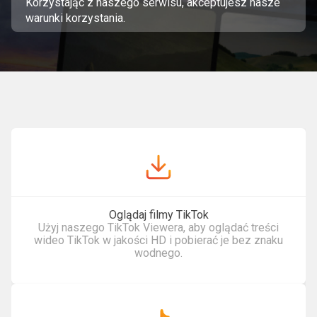
Korzystając z naszego serwisu, akceptujesz
nasze
warunki korzystania
.
Oglądaj filmy TikTok
Użyj naszego TikTok Viewera, aby oglądać treści
wideo TikTok w jakości HD i pobierać je bez znaku
wodnego.