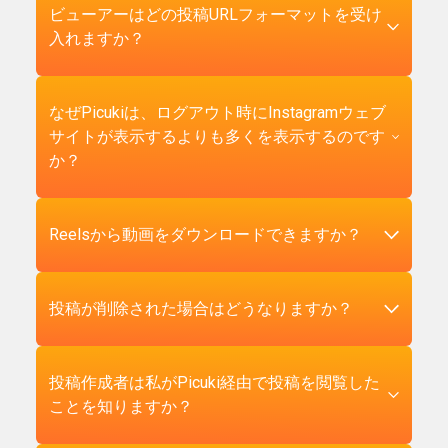
ビューアーはどの投稿URLフォーマットを受け
入れますか？
PicukiはInstagram自体が生成するすべての
なぜPicukiは、ログアウト時にInstagramウェブ
Instagram投稿URLフォーマットを受け入れま
サイトが表示するよりも多くを表示するのです
す。通常のフィード投稿は
か？
instagram.com/p/CODEを使用します。リールは
instagram.com/reel/CODEを使用します。古い
IGTV動画はinstagram.com/tv/CODEを使用しま
ログアウト状態でInstagram投稿URLを訪問する
Reelsから動画をダウンロードできますか？
す。ビューアーはinstagr.am/p/CODEのような短
と、Instagramのフロントエンドは意図的にコン
縮URLフォーム、モバイル共有フォーム、さらに
テンツの大部分を隠し、ページ上にログインモ
は11文字の投稿コード単体も受け入れます。貼
ーダルを強制します。これは初期ページ読み込
はい。Picuki経由でReelをダウンロードすると、
投稿が削除された場合はどうなりますか？
り付ける前にURLをクリーンアップする必要はあ
み後に実行されるJavaScriptによってブラウザで
最新のあらゆるプレーヤーで再生できる標準的
りません — ?utm_sourceのようなクエリパラメ
強制されます。Picukiは、JavaScriptが実行され
なMP4ビデオファイルを取得できます。ダウン
ータは自動的に削除され、末尾のスラッシュも
る前に、私たちのサーバー上でInstagramの公開
ロードでは、音楽、ナレーション、音響効果な
Picukiは削除された投稿を表示することはできま
投稿作成者は私がPicuki経由で投稿を閲覧した
処理されます。Instagramの共有メニューからリ
コンテンツエンドポイントから投稿データを取
ど、クリエイターが付けたオリジナルの音声が
せん。ユーザーやInstagramが投稿を削除する
ことを知りますか？
ンクをコピーしても、ブラウザからコピーして
得し、そのデータを私たち独自のビューアーイ
そのまま保持されます。クリエイターが
と、基盤となるデータはInstagramのサーバーか