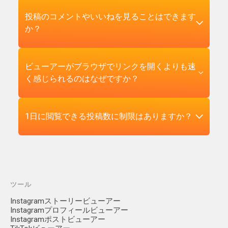
も、チャットアプリから貼り付けても、手動編
ンターフェースでレンダリングすることでこれ
Instagramの内蔵カタログからライセンス音楽を
ら削除され、公開されているミラーやアーカイ
集なしで動作します。
を回避します。データ自体は常に利用可能でし
使用していた場合、その音声はファイルに保存
ブは存在しません。削除された投稿のリンクを
いいえ。Instagramはフィード投稿、リール、
投稿のコメントやいいねを見ることはできます
た — Instagramはアカウント作成を推進するため
されますが、それを商業的に再配布すること
貼り付けると、ビューアーは「投稿が見つかり
IGTVの個別の閲覧について投稿作成者に通知し
か？
に、ログアウトしたウェブユーザーからそれを
は、その音楽の他の使用と同じライセンス上の
ません」エラーを返します。これは作成者によ
ません — その機能は存在したことがありませ
隠すことを選択しただけです。私たちはアクセ
問題を引き起こすでしょう。
って非表示にされた投稿（アーカイブのみに設
ん。作成者はビジネスアカウントやクリエイタ
ス制御に違反することなく、元の公開デフォル
定）や利用規約違反で削除された投稿にも同様
ーアカウントを持っている場合、総閲覧数、総
いいね数は表示されますが、コメントは表示さ
ビューアーがブラウザでリンクを開くよりも速
ト動作を復元します。なぜなら公開投稿はリン
に適用されます。削除されたInstagramのコンテ
いいね数、大まかな地理的分布などの集計メト
れません。これは意図的なプライバシー判断で
く感じられるのはなぜですか？
クを持つ誰でもアクセスできるように設計され
ンツを復元できるサードパーティツールは存在
リクスを見ることができますが、誰が具体的に
す。コメントには、公開投稿にコメントするこ
ているからです。
しません。なぜなら、サードパーティはそのコ
投稿を閲覧したかは決して見ることができませ
とを選択したが、コメントがサードパーティツ
ピーを持っていないからです — Instagramがその
ん。これは公式Instagramアプリ経由での閲覧と
ール経由で集約・表示されることを期待してい
Instagramのログアウト状態のウェブページは、
1日に閲覧できる投稿数に制限はありますか？
データが存在していた唯一の場所だからです。
Picuki経由での閲覧の両方に当てはまります。
ない可能性がある他のユーザーの識別情報（ユ
何かをレンダリングする前に多くのJavaScriptを
興味深い投稿を保存する必要がある場合は、ま
Picuki経由での閲覧では、集計閲覧数すら変動す
ーザー名、プロフィール写真、アカウントリン
読み込み、その大部分はログインモーダルや推
だライブの間にPicukiを使ってダウンロードして
る可能性は低いです。なぜなら、私たちの取得
ク）が含まれています。私たちは作成者が明示
奨ウィジェットに充てられています。Picukiのビ
ユーザー単位の1日制限はありません。好きなだ
ください。
はサーバーサイドで行われ、ログインユーザー
的に公開した投稿コンテンツ自体は表示します
ューアーは投稿自体に焦点を当てた軽量なペー
け投稿を閲覧・ダウンロードできます。制限が
の閲覧と同じ方法で登録されない可能性がある
が、周辺のソーシャルグラフは取り込みませ
ジで、最小限のサポートスクリプトで構成され
あるとすれば、Instagramの独自の不正使用防止
ツール
からです。実際的に言えば、Picuki経由での閲覧
ん。コメントを読む必要がある場合 — モデレー
ています。CDNによる配信も同じ投稿の繰り返
システムからのもので、短時間に多くのリクエ
は作成者にとって完全に見えません。
ション、感情分析、研究のために — 通常の
Instagramストーリービューアー
し読み込みに役立ちます。
ストを送信すると、公開コンテンツエンドポイ
Instagramプロフィールビューアー
Instagramアプリまたはウェブサイト（サインイ
ントをレート制限することがあります。その場
Instagramポストビューアー
ン済み）が適切な場所です。Picukiは投稿コンテ
合、ビューアーは「数分後に再試行してくださ