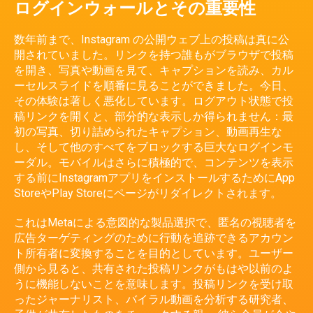
ログインウォールとその重要性
数年前まで、Instagram の公開ウェブ上の投稿は真に公
開されていました。リンクを持つ誰もがブラウザで投稿
を開き、写真や動画を見て、キャプションを読み、カル
ーセルスライドを順番に見ることができました。今日、
その体験は著しく悪化しています。ログアウト状態で投
稿リンクを開くと、部分的な表示しか得られません：最
初の写真、切り詰められたキャプション、動画再生な
し、そして他のすべてをブロックする巨大なログインモ
ーダル。モバイルはさらに積極的で、コンテンツを表示
する前にInstagramアプリをインストールするためにApp
StoreやPlay Storeにページがリダイレクトされます。
これはMetaによる意図的な製品選択で、匿名の視聴者を
広告ターゲティングのために行動を追跡できるアカウン
ト所有者に変換することを目的としています。ユーザー
側から見ると、共有された投稿リンクがもはや以前のよ
うに機能しないことを意味します。投稿リンクを受け取
ったジャーナリスト、バイラル動画を分析する研究者、