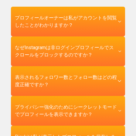
プロフィールオーナーは私がアカウントを閲覧
したことがわかりますか？
いいえ。Instagramは、投稿、フィード、または
なぜInstagramは非ログインプロフィールでス
プロフィールページ自体に対して「あなたのプ
クロールをブロックするのですか？
ロフィールを閲覧した人」機能を提供したこと
はありません。これは、ログイン中に公式アプ
リを通じて表示する場合でも、Picukiのようなサ
Instagramは、匿名ブラウザにアカウント作成を
表示されるフォロワー数とフォロー数はどの程
ードパーティビューワーを通じて表示する場合
促すために、2022年にスクロールブロックを導
度正確ですか？
でも同様です。Instagramで閲覧者のアイデンテ
入しました。ビジネスの観点からは機能してい
ィティが公開される唯一の場所はストーリー閲
ます：すべてのログインが広告ターゲティング
覧者リストであり、Picukiは専用のストーリービ
データとプラットフォームエンゲージメント指
フォロワー数とフォロー数は、Instagramのパブ
プライバシー強化のためにシークレットモード
ューワーページでそれを個別に処理します。
標を増加させます。ユーザーの観点からは、サ
リックプロフィールエンドポイントから直接取
でプロフィールを表示できますか？
Picukiを通じてプロフィールを閲覧することは、
インインして追跡を受け入れない限り、パブリ
得され、その瞬間にログインユーザーが見るの
ゼロフットプリントを生成します — プロフィー
ックプロフィールが完全にパブリックではなく
と同じ数を反映します。丸め処理はなく、数分
ルオーナーは、匿名であろうとなかろうと、何
なることを意味します。Picukiは、まさに元の動