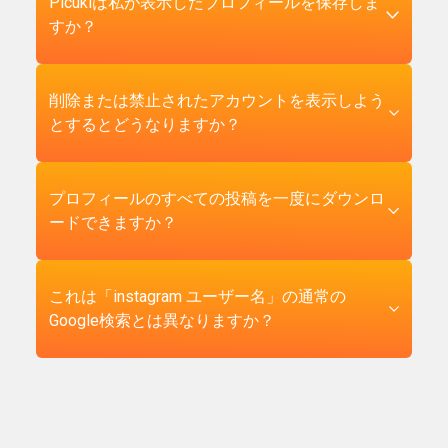
以上古いキャッシュデータはなく、平滑化もあ
はい、実際に保護レイヤーが追加されます。
Picukiは私が表示したプロフィールを保存しま
らかの訪問が発生したことを知る方法がありま
作を復元するために構築されました — パブリッ
りません。プロフィールがInstagramで「2,847フ
Chrome、Safari、Firefox、または任意のモダン
すか？
せん。「あなたのInstagramプロフィールを閲覧
クとは公開的に閲覧可能ということです、以
ォロワー」と表示されている場合、Picukiは
ブラウザのシークレットモードは、そのセッシ
した人」を表示すると主張するアプリやサービ
上。技術的な方法は簡単です：スクロールブロ
2,847フォロワーを表示します。唯一の注意点
ョン中のクッキーと履歴を無効にします。つま
スは、偽のデータを販売しています。
ックを強制しないサーバーサイドエンドポイン
は、Instagramがこれらの数をほぼリアルタイム
り、Picukiでさえ訪問間であなたを認識すること
いいえ。プロフィールデータはInstagramの公開
削除または禁止されたアカウントを表示しよう
トからプロフィールデータを取得し、独自のイ
で更新するため、ページを読み込んだ時点と
ができません。Picukiがログインを求めないとい
サーバーからオンデマンドで取得され、あなた
とするとどうなりますか？
ンターフェースを通じてブラウザでレンダリン
Instagramのサーバーが再処理する時点の間に誰
う事実と組み合わせることで、完全に匿名の閲
のブラウザでレンダリングされます。Picukiはプ
グします。どのステップでも認証情報は必要あ
かがアカウントをフォローまたはアンフォロー
覧チェーンが提供されます：シークレットブラ
ロフィールのデータベースを維持せず、アカウ
りません。
した場合、1つまたは2つの差異が表示される可
ウザ → Picuki → 公開Instagramエンドポイン
ントに紐づく閲覧履歴も構築しません。サイト
アカウントが所有者によって削除されたり、
プロフィールのすべての投稿を一度にダウンロ
能性があることです。プライベートアカウント
ト。プロフィール所有者は何も見えず、Picukiは
が設定するセッションクッキーはCSRF保護のた
Instagramによって禁止された場合、プロフィー
ードできますか？
の場合、プロフィール全体が隠されているた
何も保存せず、Instagramはあなたの実際の身元
めのものです。分析はサービス監視のため
ルデータはInstagramのサーバーから永続的に削
め、数は表示されません。
にリンクしない匿名の取得を見るだけです。閲
Google Analyticsを通じて収集されます。私たち
除されます。取得するデータがないため、Picuki
覧履歴が重要になる可能性のある機密調査で
の側でも最小限のフットプリントを望む場合
は「プロフィールが見つかりません」というメ
一括ダウンロードボタンはありません — 投稿は1
これは「instagram ユーザー名」の通常の
は、これが推奨設定です。
は、シークレットモードでサイトを使用してく
ッセージを返します。これは公式Instagramアプ
クリックで一度に1つずつ保存されます。ダウン
Google検索とは異なりますか？
ださい。
リで見るのと同じ結果です。サードパーティツ
ロードを個別に保つ決定は意図的なものです：
ールが削除されたプロフィールを復旧する方法
プロフィール全体を一括スクレイピングする
はありません — コンテンツはソースから消えて
と、Instagramの不正使用防止システムが作動
はい、大幅に異なります。Google検索は、
います。以前にアクティブなアカウントを見て
し、Picukiがレート制限されたりブロックされた
Googleが最後にクロールした時期に応じて数時
いて今「見つかりません」が表示される場合、
りして、すべてのユーザーに悪影響を与えま
間または数日古い可能性があるプロフィールペ