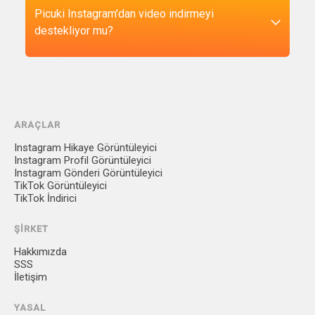
tıklayın.
Picuki yalnızca herkese açık içeriklerle çalışır.
Picuki Instagram'dan video indirmeyi
Kullanıcı adınızı veya şifrenizi talep etmiyoruz ve
destekliyor mu?
hiçbir kişisel bilgiyi saklamıyoruz.
Evet, videoları indirebilirsiniz. Video bağlantısını
ilgili alana yapıştırın, "İndir"e tıklayın; dosya
indirilmeye hazır olacaktır.
ARAÇLAR
Instagram Hikaye Görüntüleyici
Instagram Profil Görüntüleyici
Instagram Gönderi Görüntüleyici
TikTok Görüntüleyici
TikTok İndirici
ŞIRKET
Hakkımızda
SSS
İletişim
YASAL