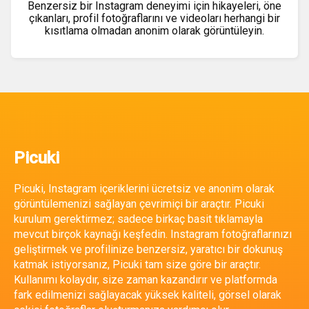
Benzersiz bir Instagram deneyimi için hikayeleri, öne
çıkanları, profil fotoğraflarını ve videoları herhangi bir
kısıtlama olmadan anonim olarak görüntüleyin.
Picuki
Picuki, Instagram içeriklerini ücretsiz ve anonim olarak
görüntülemenizi sağlayan çevrimiçi bir araçtır. Picuki
kurulum gerektirmez; sadece birkaç basit tıklamayla
mevcut birçok kaynağı keşfedin. Instagram fotoğraflarınızı
geliştirmek ve profilinize benzersiz, yaratıcı bir dokunuş
katmak istiyorsanız, Picuki tam size göre bir araçtır.
Kullanımı kolaydır, size zaman kazandırır ve platformda
fark edilmenizi sağlayacak yüksek kaliteli, görsel olarak