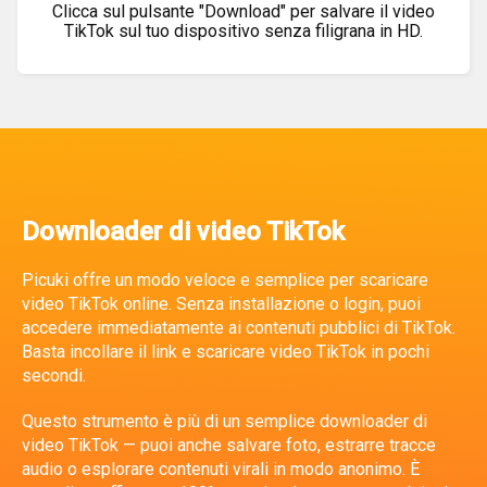
Clicca sul pulsante "Download" per salvare il video
TikTok sul tuo dispositivo senza filigrana in HD.
Downloader di video TikTok
Picuki offre un modo veloce e semplice per scaricare
video TikTok online. Senza installazione o login, puoi
accedere immediatamente ai contenuti pubblici di TikTok.
Basta incollare il link e scaricare video TikTok in pochi
secondi.
Questo strumento è più di un semplice downloader di
video TikTok — puoi anche salvare foto, estrarre tracce
audio o esplorare contenuti virali in modo anonimo. È