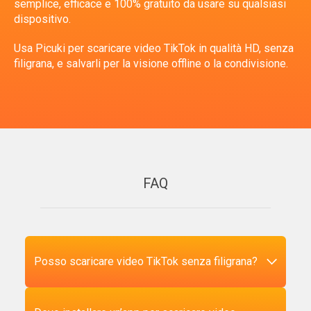
semplice, efficace e 100% gratuito da usare su qualsiasi
dispositivo.
Usa Picuki per scaricare video TikTok in qualità HD, senza
filigrana, e salvarli per la visione offline o la condivisione.
FAQ
Posso scaricare video TikTok senza filigrana?