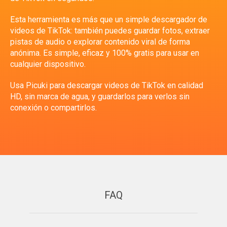
Esta herramienta es más que un simple descargador de
videos de TikTok: también puedes guardar fotos, extraer
pistas de audio o explorar contenido viral de forma
anónima. Es simple, eficaz y 100% gratis para usar en
cualquier dispositivo.
Usa Picuki para descargar videos de TikTok en calidad
HD, sin marca de agua, y guardarlos para verlos sin
conexión o compartirlos.
FAQ